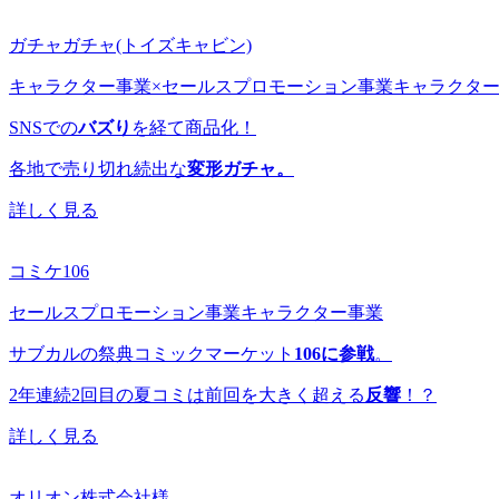
ガチャガチャ(トイズキャビン)
キャラクター事業×セールスプロモーション事業
キャラクタ
SNSでの
バズり
を経て商品化！
各地で売り切れ続出な
変形ガチャ。
詳しく見る
コミケ106
セールスプロモーション事業
キャラクター事業
サブカルの祭典コミックマーケット
106に参戦
。
2年連続2回目の夏コミは前回を大きく超える
反響
！？
詳しく見る
オリオン株式会社様