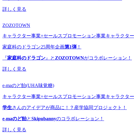
詳しく見る
ZOZOTOWN
キャラクター事業×セールスプロモーション事業
キャラクタ
家庭科のドラゴン25周年企画
第1弾
！
『
家庭科のドラゴン
』と
ZOZOTOWN
がコラボレーション！
詳しく見る
e-maのど飴(UHA味覚糖)
キャラクター事業×セールスプロモーション事業
キャラクタ
学生
さんのアイデアが商品に！？産学協同プロジェクト！
e-maのど飴
と
Skipubanny
のコラボレーション！
詳しく見る