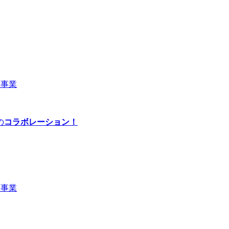
ー事業
の
コラボレーション！
ー事業